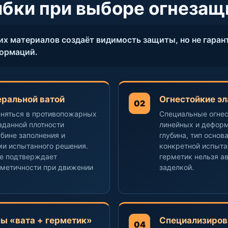
бки при выборе огнезащ
х материалов создаёт видимость защиты, но не гаран
формаций.
еральной ватой
Огнестойкие э
02
няться в противопожарных
Специальные огнес
аданной плотности
линейных и дефор
убине заполнения и
глубина, тип основ
ми испытанного решения.
конкретной испыта
не подтверждает
герметик нельзя а
рметичности при движении
заделкой.
ы «вата + герметик»
Специализиро
04