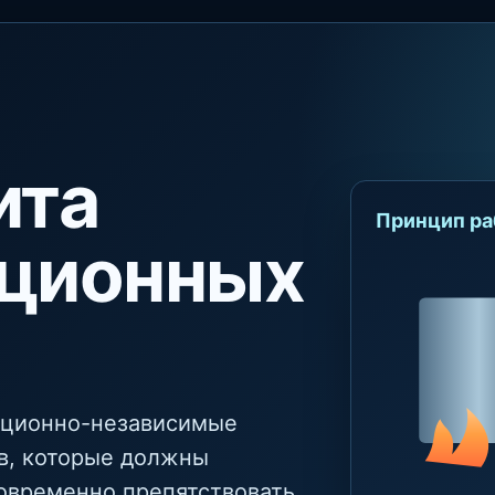
ита
Принцип ра
ционных
ационно-независимые
в, которые должны
овременно препятствовать