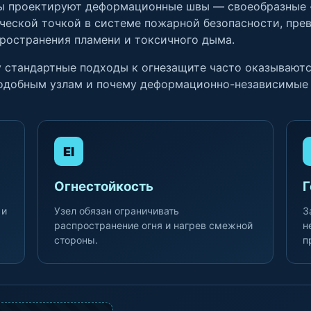
ы проектируют деформационные швы — своеобразные «
ческой точкой в системе пожарной безопасности, пре
ространения пламени и токсичного дыма.
у стандартные подходы к огнезащите часто оказывают
 подобным узлам и почему деформационно-независим
EI
Огнестойкость
Г
 и
Узел обязан ограничивать
З
распространение огня и нагрев смежной
н
стороны.
п