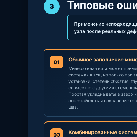
Типовые оши
3
Применение неподходящи
узла после реальных де
Обычное заполнение мин
01
Минеральная вата может приме
системах швов, но только при з
установки, степени обжатия, гл
совместно с другими элемента
Простая укладка ваты в зазор 
огнестойкость и сохранение ге
шва.
Комбинированные систем
03