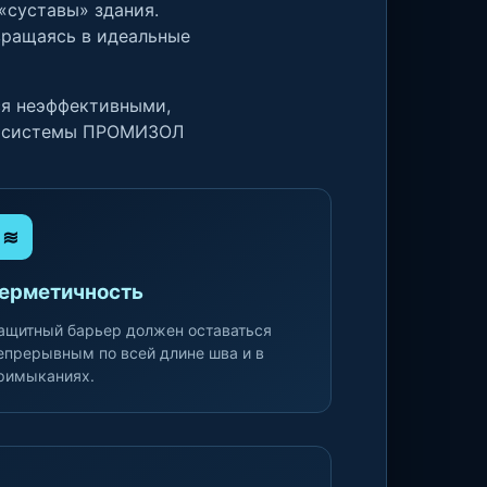
суставы» здания.
вращаясь в идеальные
ся неэффективными,
ые системы ПРОМИЗОЛ
≋
ерметичность
ащитный барьер должен оставаться
епрерывным по всей длине шва и в
римыканиях.